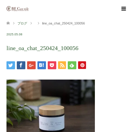
ブログ
line_oa_chat_250424_100056
2025.05.08
line_oa_chat_250424_100056