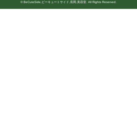
©
BeCuteSide,ビーキュートサイド,長岡,美容室
. All Rights Reserved.