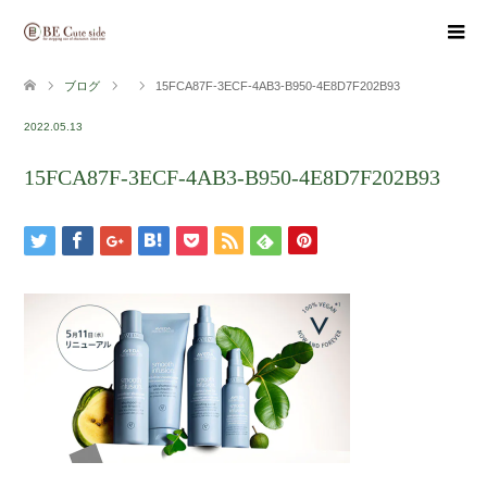
ブログ
15FCA87F-3ECF-4AB3-B950-4E8D7F202B93
2022.05.13
15FCA87F-3ECF-4AB3-B950-4E8D7F202B93