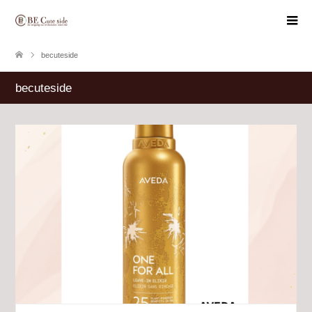
becuteside
becuteside