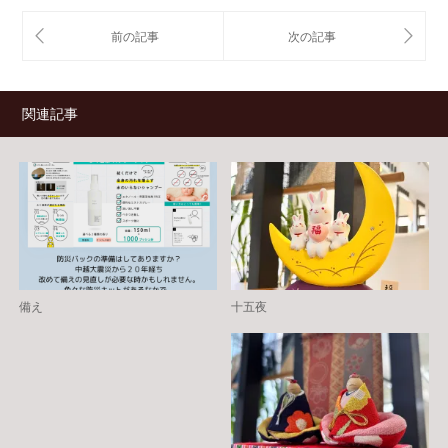
ウ
い
で
(新
開
し
き
い
ま
ウ
す)
ィ
ン
ド
ウ
関連記事
で
開
き
ま
す)
備え
十五夜