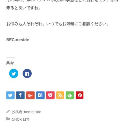
来ると良いですね。
お悩みも人それぞれ。いつでもお気軽にご相談ください。
BECuteside
共有:
ク
Facebook
リ
で
ッ
共
ク
有
し
す
て
る
Twitter
に
で
は
共
ク
有
リ
(新
ッ
し
ク
投稿者:
becuteside
い
し
ウ
て
SHOP
,
日常
ィ
く
ン
だ
ド
さ