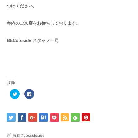
つけください。
年内のご来店をお待ちしております。
BECuteside スタッフ一同
共有:
ク
Facebook
リ
で
ッ
共
ク
有
し
す
て
る
Twitter
に
で
は
共
ク
有
リ
(新
ッ
し
ク
投稿者:
becuteside
い
し