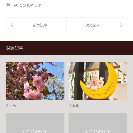
ウ
て
HAIR
,
SHOP
,
日常
ィ
く
ン
だ
ド
さ
ウ
い
で
(新
開
し
き
い
ま
ウ
す)
ィ
ン
ド
ウ
関連記事
で
開
き
ま
す)
さくら
十五夜