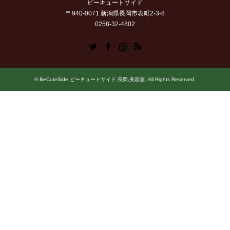
ビーキュートサイド
〒940-0071 新潟県長岡市表町2-3-8
0258-32-4802
Twitter
Facebook
Instagram
RSS
©
BeCuteSide,ビーキュートサイド,長岡,美容室
. All Rights Reserved.